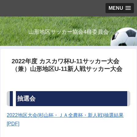
MENU
山形地区サッカー協会4種委員会
2022年度 カスカワ杯U-11サッカー大会
（兼）山形地区U-11新人戦サッカー大会
抽選会
2022地区大会(杉山杯・ＪＡ全農杯・新人戦)抽選結果
[PDF]