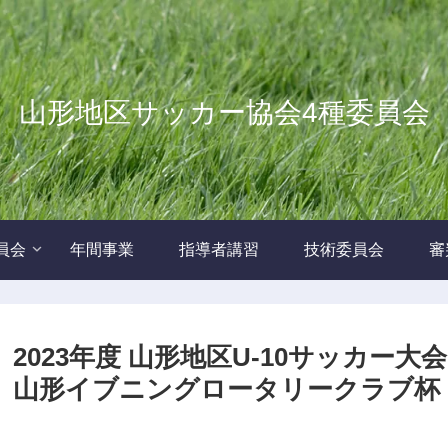
山形地区サッカー協会4種委員会
員会
年間事業
指導者講習
技術委員会
審
2023年度 山形地区U-10サッカ
山形イブニングロータリークラブ杯