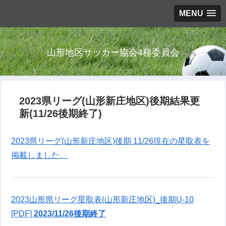
MENU
山形地区サッカー協会4種委員会
2023県リーグ(山形新庄地区)後期結果更
新(11/26後期終了)
2023県リーグ(山形新庄地区)後期 11/26現在の星取表を
掲載しました。
2023山形県リーグ星取表(山形新庄地区)_後期U-10
[PDF]
2023/11/26後期終了